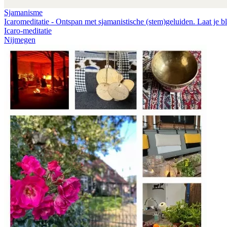
Sjamanisme
Icaromeditatie - Ontspan met sjamanistische (stem)geluiden. Laat je bl
Icaro-meditatie
Nijmegen