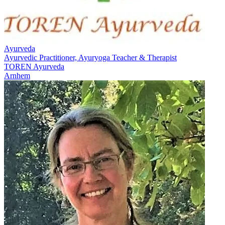
Ayurveda
Ayurvedic Practitioner, Ayuryoga Teacher & Therapist
TOREN Ayurveda
Arnhem