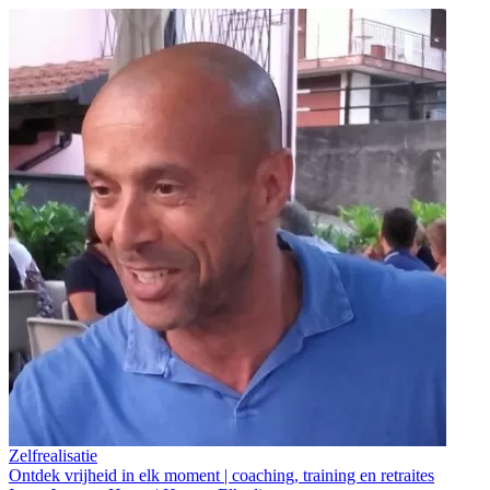
Zelfrealisatie
Ontdek vrijheid in elk moment | coaching, training en retraites