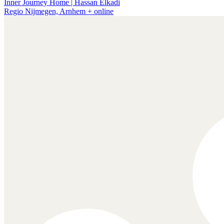
Inner Journey Home | Hassan Elkadi
Regio Nijmegen, Arnhem + online