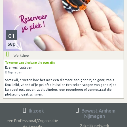
01
sep
Workshop
Tekenen van dierbare die over zijn
Evenwichtigleven
Nijmegen
Soms wil je weten hoe het met een dierbare aan gene zijde gaat, zoals
familielid, vriend of je geliefde huisdier. Een teken vragen van gene zijde
kan veel rust geven, zoals vlinders, een regenboog of zonnestraal die
plotseling gaat schijnen.
Ik zoek
Bewust Arnhem
Nijmegen
een Professional/Organisatie
Zakelijk netwerk
de Agenda