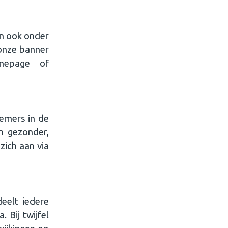
en ook onder
 onze banner
mepage of
emers in de
n gezonder,
ich aan via
eelt iedere
 Bij twijfel