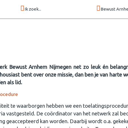
Ik zoek...
Bewust Arnh
werk Bewust Arnhem Nijmegen net zo leuk én belangrij
nthousiast bent over onze missie, dan ben je van harte 
n als lid.
rocedure
iteit te waarborgen hebben we een toelatingsprocedur
eria vastgesteld. De coördinator van het netwerk zal be
ng geaccepteerd kan worden. Daarbij wordt o.a. gekek