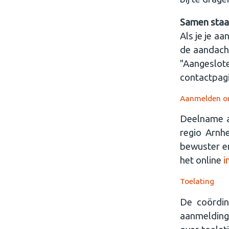
Samen staa
Als je je a
de aandacht
"Aangesl
contactpagi
Aanmelden om
Deelname a
regio Arnh
bewuster e
het online
i
Toelating
De coördin
aanmelding 