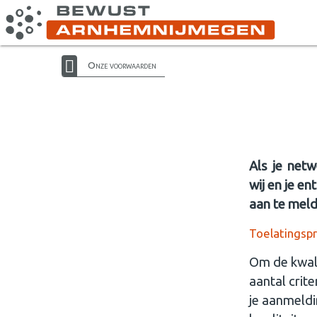
Onze voorwaarden
Als je net
wij en je e
aan te melde
Toelatingsp
Om de kwal
aantal crit
je aanmeldi