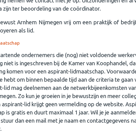
ing nemen we contact met je op. Uitzonderingen en af
a zijn ter beoordeling van de coördinator.
ewust Arnhem Nijmegen vrij om een praktijk of bedrijf
royeren als lid.
maatschap
 startende ondernemers die (nog) niet voldoende werker
og niet is ingeschreven bij de Kamer van Koophandel, da
ng komen voor een aspirant-lidmaatschap. Voorwaarde
tie hebt om binnen bepaalde tijd aan de criteria te gaan
nt-lid mag deelnemen aan de netwerkbijeenkomsten va
egen. Zo kun je groeien in je bewustzijn en meer colleg
 aspirant-lid krijgt geen vermelding op de website. Asp
p is gratis en duurt maximaal 1 jaar. Wil je je aanmelde
d stuur dan een mail met je naam en contactgegevens n
r.