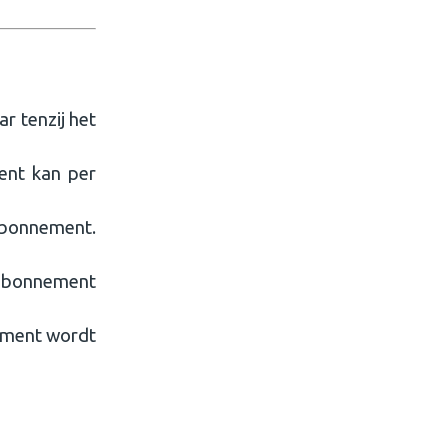
r tenzij het
ent kan per
 abonnement.
e abonnement
nement wordt