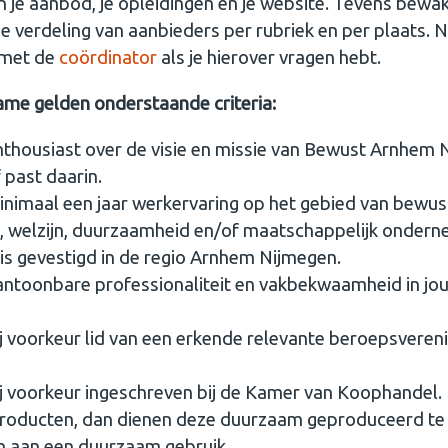
an je aanbod, je opleidingen en je website. Tevens bew
e verdeling van aanbieders per rubriek en per plaats.
 met de
coördinator
als je hierover vragen hebt.
me gelden onderstaande criteria:
nthousiast over de visie en missie van Bewust Arnhem 
 past daarin.
inimaal een jaar werkervaring op het gebied van bewus
, welzijn, duurzaamheid en/of maatschappelijk ondern
 is gevestigd in de regio Arnhem Nijmegen.
antoonbare professionaliteit en vakbekwaamheid in jo
j voorkeur lid van een erkende relevante beroepsvereni
j voorkeur ingeschreven bij de Kamer van Koophandel.
producten, dan dienen deze duurzaam geproduceerd te
en aan een duurzaam gebruik.