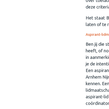
over toelat
deze criteri
Het staat B
laten of te 
Aspirant-lid
Ben jij die
heeft, of n
in aanmerki
je de inten
Een aspira
Arnhem Nijm
kennen. Een
lidmaatscha
aspirant-li
coördinato