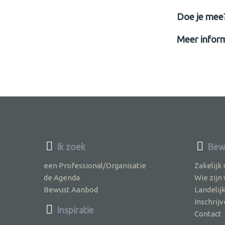
Doe je mee
Meer infor
Ik zoek
Bewu
een Professional/Organisatie
Zakelijk
de Agenda
Wie zijn
Bewust Aanbod
Landelij
Inschri
Inspiratie
Contact