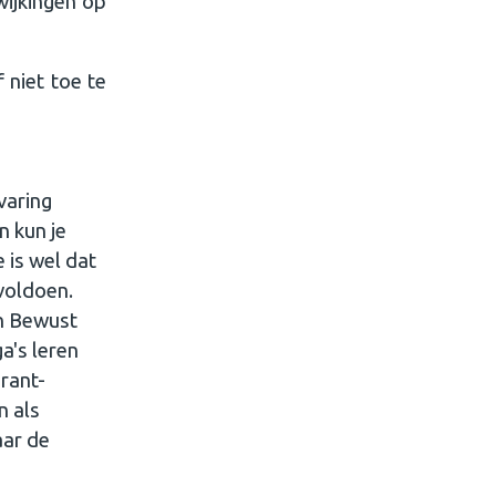
wijkingen op
 niet toe te
varing
n kun je
 is wel dat
 voldoen.
n Bewust
a's leren
irant-
n als
aar de