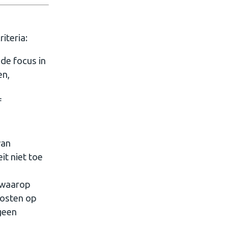
iteria:
 de focus in
en,
f
van
it niet toe
n waarop
kosten op
geen