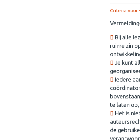
Criteria voor
Vermeldinge
Bij alle l
ruime zin 
ontwikkelin
Je kunt al
georganise
Iedere aa
coördinato
bovenstaande
te laten op,
Het is nie
auteursrech
de gebruik
verantwoord