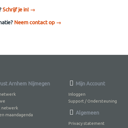
?
Schrijf je in! →
matie?
Neem contact op →
st Arnhem Nijmegen
Mijn Account
 netwerk
Inloggen
 we
Support / Ondersteuning
k netwerk
Algemeen
jven maandagenda
Privacy statement