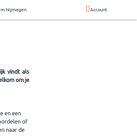
em Nijmegen
Account
k vindt als
welkom om je
e en een
oordelen of
en naar de