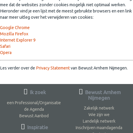
mee dat de websites zonder cookies mogelijk niet optimaal werken.
Hieronder vind je een lijst met de meest gebruikte browsers en een link
naar meer uitleg over het verwijderen van cookies:
Google Chrome
Mozilla Firefox
Internet Explorer 9
Safari
Opera
Les verder over de
Privacy Statement
van Bewust Arnhem Nijmegen.
Ik zoek
Bewust Arnhem
Nijmegen
een Professional/Organisatie
Zakelijk netwerk
de Agenda
Wie zijn we
Bewust Aanbod
Landelijk netwerk
Inspiratie
Inschrijven maandagenda