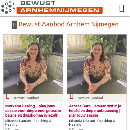
Bewust Aanbod Arnhem Nijmegen
Bewust Aanbod
Bewust Aanbod
Merkaba Healing – plan jouw
Access Bars – ervaar rust in je
sessie voor diepe energetische
hoofd en diepe ontspanning |
balans en thuiskomen in jezelf
plan jouw sessie
Miranda Laurant, Coaching &
Miranda Laurant, Coaching &
Healing
Healing
Druten
Druten