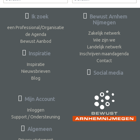
Ik zoek
Bewust Arnhem
Nijmegen
een Professional/Organisatie
Zakelijk netwerk
de Agenda
Wie zijn we
Bewust Aanbod
Landelijk netwerk
Inspiratie
Inschrijven maandagenda
Contact
Inspiratie
Nieuwsbrieven
Social media
Blog
Mijn Account
Inloggen
Support / Ondersteuning
Algemeen
Privacy statement