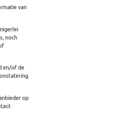
formatie van
nigerlei
s, noch
of
d en/of de
constatering
aanbieder op
ntact