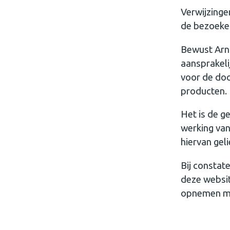
Verwijzingen
de bezoeke
Bewust Arnh
aansprakeli
voor de doo
producten.
Het is de g
werking van 
hiervan gel
Bij constat
deze websit
opnemen me