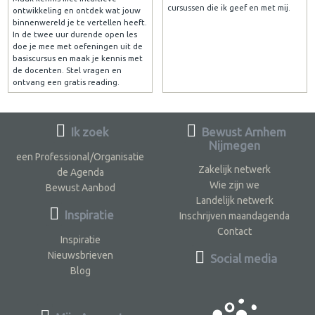
cursussen die ik geef en met mij.
ontwikkeling en ontdek wat jouw
binnenwereld je te vertellen heeft.
In de twee uur durende open les
doe je mee met oefeningen uit de
basiscursus en maak je kennis met
de docenten. Stel vragen en
ontvang een gratis reading.
Ik zoek
Bewust Arnhem
Nijmegen
een Professional/Organisatie
Zakelijk netwerk
de Agenda
Wie zijn we
Bewust Aanbod
Landelijk netwerk
Inspiratie
Inschrijven maandagenda
Contact
Inspiratie
Nieuwsbrieven
Social media
Blog