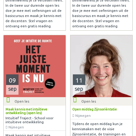
binnenwereld je te vertellen heeft.
binnenwereld je te vertellen heeft.
In de twee uur durende open les
In de twee uur durende open les
doe je mee met oefeningen uit de
doe je mee met oefeningen uit de
basiscursus en maak je kennis met
basiscursus en maak je kennis met
de docenten. Stel vragen en
de docenten. Stel vragen en
ontvang een gratis reading.
ontvang een gratis reading.
09
11
sep
sep
Open les
Open les
Maak kennis met intuïtieve
Open middag Zijnsoriëntatie
ontwikkeling (open les)
Nijmegen
Intuïtief Traject - School voor
intuïtieve ontwikkeling
Tijdens de open middag kun je
Nijmegen
kennismaken met de visie
Zijnsoriëntatie, de trainingen en
Maak kennis met intuïtieve