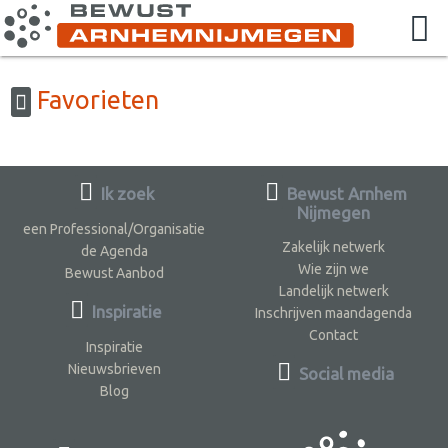
Favorieten
Ik zoek
Bewust Arnhem
Nijmegen
een Professional/Organisatie
Zakelijk netwerk
de Agenda
Wie zijn we
Bewust Aanbod
Landelijk netwerk
Inspiratie
Inschrijven maandagenda
Contact
Inspiratie
Nieuwsbrieven
Social media
Blog