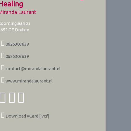
Healing
Miranda Laurant
Coorninglaan 23
6652 GE
Druten
0626303639
0626303639
contact@mirandalaurant.nl
www.mirandalaurant.nl
Download vCard [.vcf]