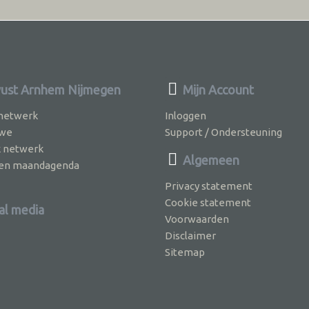
st Arnhem Nijmegen
Mijn Account
 netwerk
Inloggen
 we
Support / Ondersteuning
k netwerk
Algemeen
jven maandagenda
Privacy statement
Cookie statement
al media
Voorwaarden
Disclaimer
Sitemap