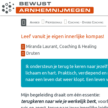
Aanbod
Professionals
Coaching - Diverse Coaching
Leef vanuit je eigen innerlijke kompas!
Miranda Laurant, Coaching & Healing
Druten
Ik ondersteun je terug te keren naar jezelf
lichaam en hart. Praktisch, verdiepend en
naar een leven dat weer klopt. Een leven v
Mijn begeleiding draait om één essentie:
terugkeren naar wie je werkelijk ben
t
, voor
ruis en angst, terug naar jouw innerlijke leidi