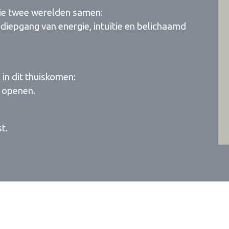
 die twee werelden samen:
diepgang van energie, intuïtie en belichaamd
 in dit thuiskomen:
r openen.
t.