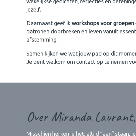
wekelijkse gedichten, reflecties en oefening
jezelf.
Daarnaast geef ik
workshops voor groepen e
patronen doorbreken en leven vanuit essenti
afstemming.
Samen kijken we wat jouw pad op dit momen
Je bent welkom om contact op te nemen vo
Over Miranda Laurant,
Misschien herken je het: altijd “aan” staan, 