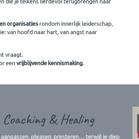
en die je telkens liefdevol terugbrengen naar
n organisaties
rondom innerlijk leiderschap,
e: van hoofd naar hart, van angst naar
t vraagt.
or een
vrijblijvende kennismaking
.
 Coaching & Healing
je aanpassen, pleasen, presteren… terwijl je diep