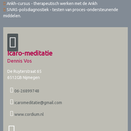
Ankh-cursus - therapeutisch werken met de Ankh
SIVAS-polsdiagnostiek - testen van proces-ondersteunende
middelen.
Icaro-meditatie
Dennis Vos
De Ruyterstraat 65
6512GB
Nijmegen
06-26899748
icaromeditatie@gmail.com
www.cordium.nl