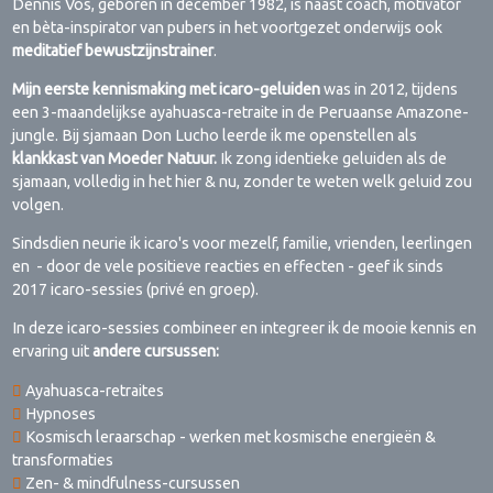
Dennis Vos, geboren in december 1982, is naast coach, motivator
en bèta-inspirator van pubers in het voortgezet onderwijs ook
meditatief bewustzijnstrainer
.
Mijn eerste kennismaking met icaro-geluiden
was in 2012, tijdens
een 3-maandelijkse ayahuasca-retraite in de Peruaanse Amazone-
jungle. Bij sjamaan Don Lucho leerde ik me openstellen als
klankkast van Moeder Natuur.
Ik zong identieke geluiden als de
sjamaan, volledig in het hier & nu, zonder te weten welk geluid zou
volgen.
Sindsdien neurie ik icaro's voor mezelf, familie, vrienden, leerlingen
en - door de vele positieve reacties en effecten - geef ik sinds
2017 icaro-sessies (privé en groep).
In deze icaro-sessies combineer en integreer ik de mooie kennis en
ervaring uit
andere cursussen:
Ayahuasca-retraites
Hypnoses
Kosmisch leraarschap - werken met kosmische energieën &
transformaties
Zen- & mindfulness-cursussen