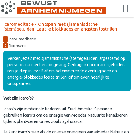
Icaromeditatie - Ontspan met sjamanistische
(stem)geluiden. Laat je blokkades en angsten lostrillen.
Icaro-meditatie
Nijmegen
Verken jezelf met sjamanistische (stem)geluiden, afgestemd op
persoon, moment en omgeving. Gedragen door icaro-geluiden
reis je diep in jezelf af om belemmerende overtuigingen en
energie-blokkades los te trillen, of om even heerlijk te
ontspannen.
Wat zijn Icaro’s?
Icaro’s zijn medicinale liederen uit Zuid-Amerika. Sjamanen
gebruiken icaro’s om de energie van Moeder Natuur te kanaliseren
tijdens plant-ceremonies zoals ayahuasca.
Je kunt icaro’s zien als de diverse energieën van Moeder Natuur en