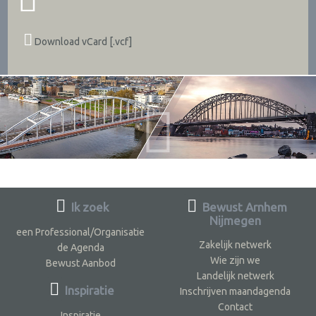
Download vCard [.vcf]
Ik zoek
Bewust Arnhem
Nijmegen
een Professional/Organisatie
Zakelijk netwerk
de Agenda
Wie zijn we
Bewust Aanbod
Landelijk netwerk
Inspiratie
Inschrijven maandagenda
Contact
Inspiratie