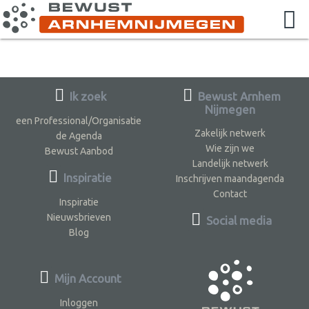
Ik zoek
Bewust Arnhem
Nijmegen
een Professional/Organisatie
Zakelijk netwerk
de Agenda
Wie zijn we
Bewust Aanbod
Landelijk netwerk
Inspiratie
Inschrijven maandagenda
Contact
Inspiratie
Nieuwsbrieven
Social media
Blog
Mijn Account
Inloggen