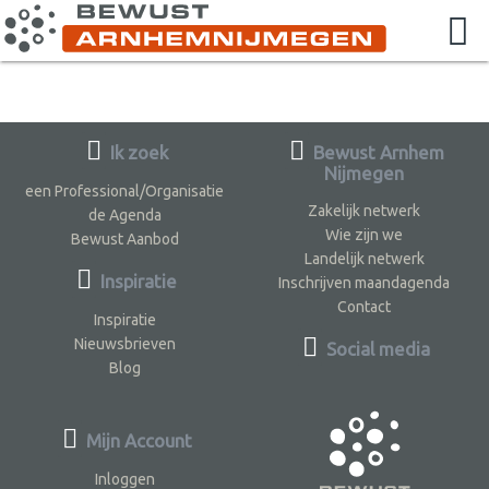
Ik zoek
Bewust Arnhem
Nijmegen
een Professional/Organisatie
Zakelijk netwerk
de Agenda
Wie zijn we
Bewust Aanbod
Landelijk netwerk
Inspiratie
Inschrijven maandagenda
Contact
Inspiratie
Nieuwsbrieven
Social media
Blog
Mijn Account
Inloggen