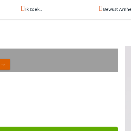
Ik zoek...
Bewust Arnh
N →