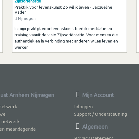
Zijnsoriëntatie
Praktijk voor levenskunst Zo wil ik leven - Jacqueline
Vader
Nijmegen
In mijn praktijk voor levenskunst bied ik meditatie en
training vanuit de visie Zijnsoriëntatie. Voor mensen die
authentiek en in verbinding met anderen willen leven en
werken.
st Arnhem Nijmegen
Mijn Account
 netwerk
Inloggen
 we
Support / Ondersteuning
k netwerk
Algemeen
jven maandagenda
Privacy statement