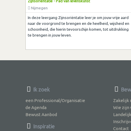
Zijnsoriëntatie - Pad van levenskunst
Nijmegen
In deze leergang Zijnsoriëntatie leer je om jouw vrije aard
naar de voorgrond te brengen en de heelheid, wijsheid en
schoonheid, die hierin tevoorschijn komen, tot uitdrukking
te brengen in jouw leven.
Ik zoek
Bewu
een Professional/Organisatie
Zakelijk
de Agenda
Wie zijn
Bewust Aanbod
Landelij
Inschri
Inspiratie
Contact