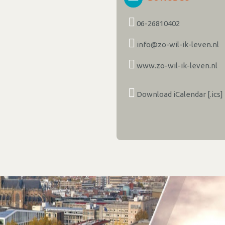
06-26810402
info@zo-wil-ik-leven.nl
www.zo-wil-ik-leven.nl
Download iCalendar [.ics]