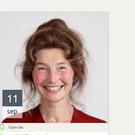
11
sep
Open les