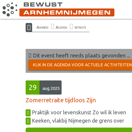
Aanbod
Agenda
retraite
Dit event heeft reeds plaats gevonden ...
KIJK IN DE AGENDA VOOR ACTUELE ACTIVITEITE
29
aug 2025
Zomerretraite tijdloos Zijn
Praktijk voor levenskunst Zo wil ik leven
Keeken, vlakbij Nijmegen de grens over