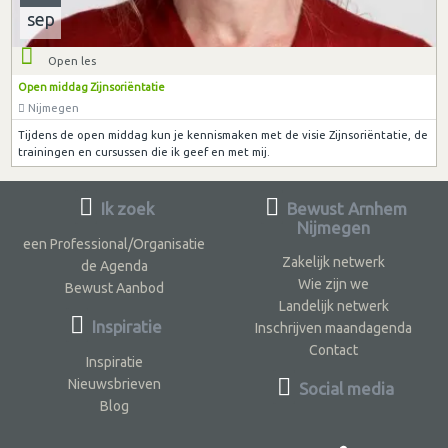
sep
Open les
Open middag Zijnsoriëntatie
Nijmegen
Tijdens de open middag kun je kennismaken met de visie Zijnsoriëntatie, de
trainingen en cursussen die ik geef en met mij.
Ik zoek
Bewust Arnhem
Nijmegen
een Professional/Organisatie
Zakelijk netwerk
de Agenda
Wie zijn we
Bewust Aanbod
Landelijk netwerk
Inspiratie
Inschrijven maandagenda
Contact
Inspiratie
Nieuwsbrieven
Social media
Blog