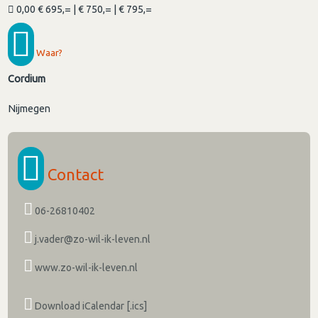
0,00 € 695,= | € 750,= | € 795,=
Waar?
Cordium
Nijmegen
Contact
06-26810402
j.vader@zo-wil-ik-leven.nl
www.zo-wil-ik-leven.nl
Download iCalendar [.ics]