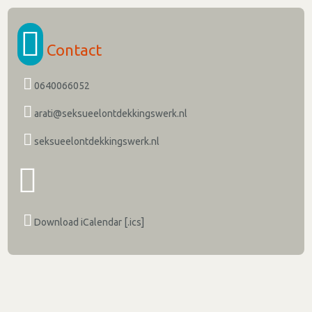
Contact
0640066052
arati@seksueelontdekkingswerk.nl
seksueelontdekkingswerk.nl
Download iCalendar [.ics]