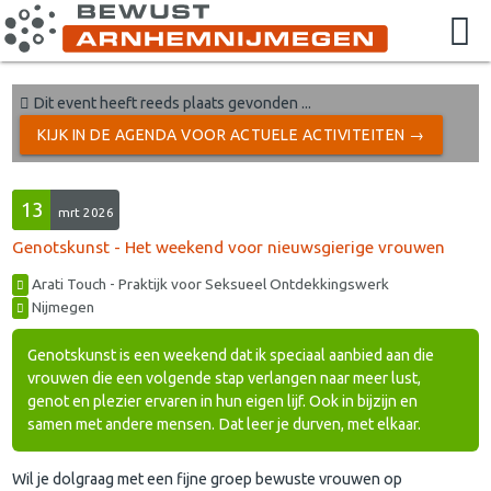
Dit event heeft reeds plaats gevonden ...
KIJK IN DE AGENDA VOOR ACTUELE ACTIVITEITEN →
13
mrt 2026
Genotskunst - Het weekend voor nieuwsgierige vrouwen
Arati Touch - Praktijk voor Seksueel Ontdekkingswerk
Nijmegen
Genotskunst is een weekend dat ik speciaal aanbied aan die
vrouwen die een volgende stap verlangen naar meer lust,
genot en plezier ervaren in hun eigen lijf. Ook in bijzijn en
samen met andere mensen. Dat leer je durven, met elkaar.
Wil je dolgraag met een fijne groep bewuste vrouwen op