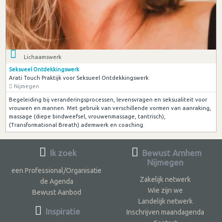
Lichaamswerk
Seksueel Ontdekkingswerk
Arati Touch Praktijk voor Seksueel Ontdekkingswerk
Nijmegen
Begeleiding bij veranderingsprocessen, levensvragen en seksualiteit voor
vrouwen en mannen. Met gebruik van verschillende vormen van aanraking,
massage (diepe bindweefsel, vrouwenmassage, tantrisch),
(Transformational Breath) ademwerk en coaching.
Ik zoek
Bewust Arnhem
Nijmegen
een Professional/Organisatie
Zakelijk netwerk
de Agenda
Wie zijn we
Bewust Aanbod
Landelijk netwerk
Inspiratie
Inschrijven maandagenda