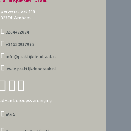
Marianque den Draak
Sperwerstraat 119
6823DL
Arnhem
0264422824
+31650937995
info@praktijkdendraak.nl
www.praktijkdendraak.nl
Lid van beroepsvereniging
AViA