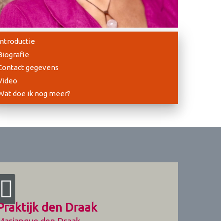
Introductie
Biografie
Contact gegevens
Video
Wat doe ik nog meer?
Praktijk den Draak