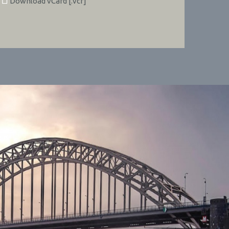
Download vCard [.vcf]