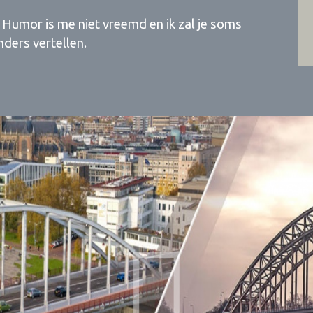
. Humor is me niet vreemd en ik zal je soms
ders vertellen.