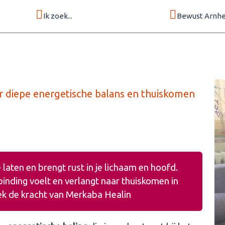
Ik zoek...
Bewust Arnh
r diepe energetische balans en thuiskomen
laten en brengt rust in je lichaam en hoofd.
binding voelt en verlangt naar thuiskomen in
dek de kracht van Merkaba Healin