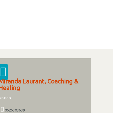
Miranda Laurant, Coaching &
Healing
Druten
0626303639