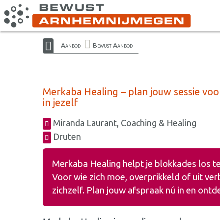
Aanbod
Bewust Aanbod
Merkaba Healing – plan jouw sessie voo
in jezelf
Miranda Laurant, Coaching & Healing
Druten
Merkaba Healing helpt je blokkades los te 
Voor wie zich moe, overprikkeld of uit ver
zichzelf. Plan jouw afspraak nú in en ont