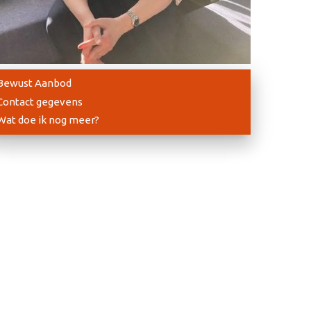
Bewust Aanbod
Contact gegevens
Wat doe ik nog meer?