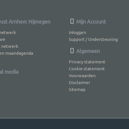
st Arnhem Nijmegen
Mijn Account
 netwerk
Inloggen
 we
Support / Ondersteuning
k netwerk
Algemeen
jven maandagenda
Privacy statement
Cookie statement
al media
Voorwaarden
Disclaimer
Sitemap