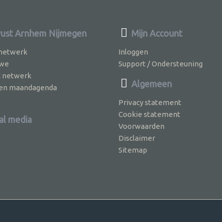
st Arnhem Nijmegen
Mijn Account
 netwerk
Inloggen
 we
Support / Ondersteuning
k netwerk
Algemeen
jven maandagenda
Privacy statement
Cookie statement
al media
Voorwaarden
Disclaimer
Sitemap