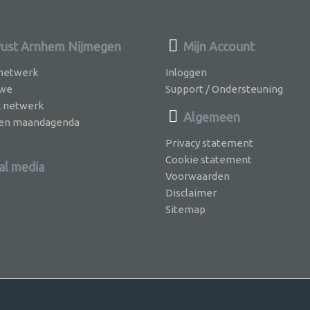
st Arnhem Nijmegen
Mijn Account
 netwerk
Inloggen
 we
Support / Ondersteuning
k netwerk
Algemeen
jven maandagenda
Privacy statement
Cookie statement
al media
Voorwaarden
Disclaimer
Sitemap