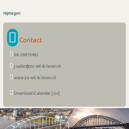
Nijmegen
Contact
06-26810402
j.vader@zo-wil-ik-leven.nl
www.zo-wil-ik-leven.nl
Download iCalendar [.ics]