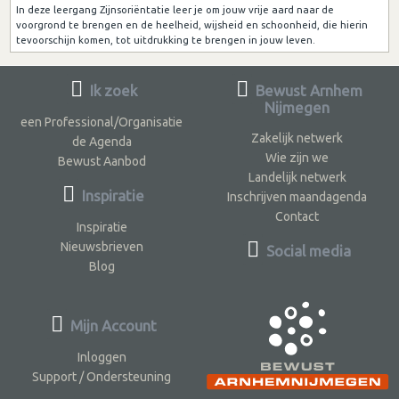
In deze leergang Zijnsoriëntatie leer je om jouw vrije aard naar de
voorgrond te brengen en de heelheid, wijsheid en schoonheid, die hierin
tevoorschijn komen, tot uitdrukking te brengen in jouw leven.
Ik zoek
Bewust Arnhem
Nijmegen
een Professional/Organisatie
Zakelijk netwerk
de Agenda
Wie zijn we
Bewust Aanbod
Landelijk netwerk
Inspiratie
Inschrijven maandagenda
Contact
Inspiratie
Nieuwsbrieven
Social media
Blog
Mijn Account
Inloggen
Support / Ondersteuning