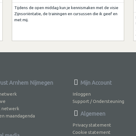
Tijdens de open middag kun je kennismaken met de visie
Zijnsoriëntatie, de trainingen en cursussen die ik geef en
met mij.
st Arnhem Nijmegen
Mijn Account
 netwerk
Inloggen
 we
Support / Ondersteuning
k netwerk
Algemeen
jven maandagenda
Privacy statement
Cookie statement
al media