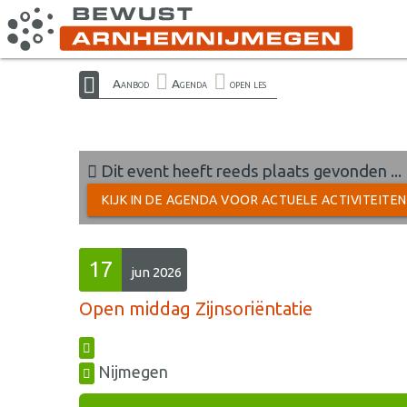
Aanbod
Agenda
open les
Dit event heeft reeds plaats gevonden ...
KIJK IN DE AGENDA VOOR ACTUELE ACTIVITEITE
17
jun 2026
Open middag Zijnsoriëntatie
Nijmegen