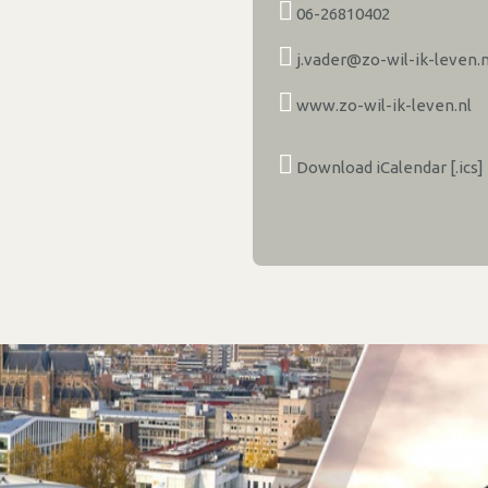
06-26810402
j.vader@zo-wil-ik-leven.n
www.zo-wil-ik-leven.nl
Download iCalendar [.ics]