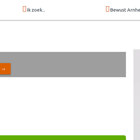
Ik zoek...
Bewust Arnh
N →