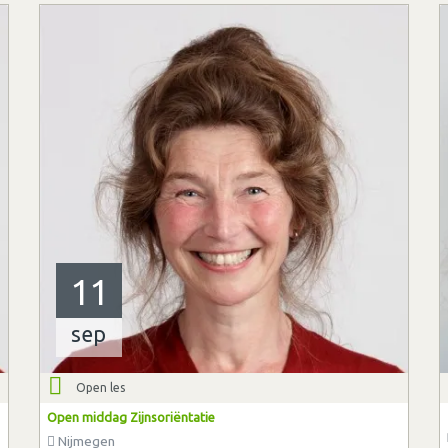
11
sep
Open les
Open middag Zijnsoriëntatie
Nijmegen