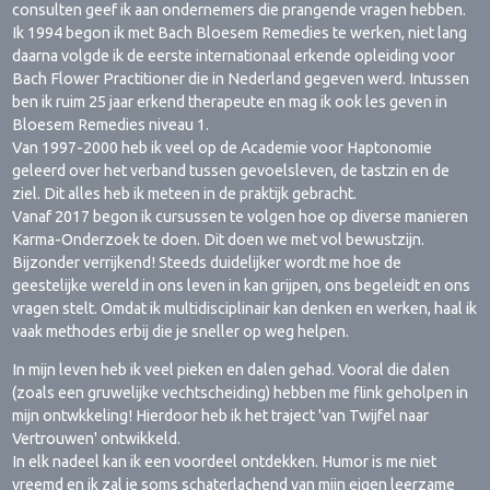
consulten geef ik aan ondernemers die prangende vragen hebben.
Ik 1994 begon ik met Bach Bloesem Remedies te werken, niet lang
daarna volgde ik de eerste internationaal erkende opleiding voor
Bach Flower Practitioner die in Nederland gegeven werd. Intussen
ben ik ruim 25 jaar erkend therapeute en mag ik ook les geven in
Bloesem Remedies niveau 1.
Van 1997-2000 heb ik veel op de Academie voor Haptonomie
geleerd over het verband tussen gevoelsleven, de tastzin en de
ziel. Dit alles heb ik meteen in de praktijk gebracht.
Vanaf 2017 begon ik cursussen te volgen hoe op diverse manieren
Karma-Onderzoek te doen. Dit doen we met vol bewustzijn.
Bijzonder verrijkend! Steeds duidelijker wordt me hoe de
geestelijke wereld in ons leven in kan grijpen, ons begeleidt en ons
vragen stelt. Omdat ik multidisciplinair kan denken en werken, haal ik
vaak methodes erbij die je sneller op weg helpen.
In mijn leven heb ik veel pieken en dalen gehad. Vooral die dalen
(zoals een gruwelijke vechtscheiding) hebben me flink geholpen in
mijn ontwkkeling! Hierdoor heb ik het traject 'van Twijfel naar
Vertrouwen' ontwikkeld.
In elk nadeel kan ik een voordeel ontdekken. Humor is me niet
vreemd en ik zal je soms schaterlachend van mijn eigen leerzame