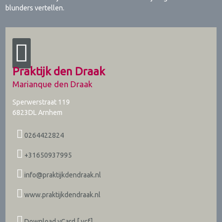
blunders vertellen.
Praktijk den Draak
Marianque den Draak
Sperwerstraat 119
6823DL
Arnhem
0264422824
+31650937995
info@praktijkdendraak.nl
www.praktijkdendraak.nl
Download vCard [.vcf]