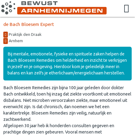
de Bach Bloesem Expert
Praktijk den Draak
Arnhem
Bij mentale, emotionele, fysieke en spirituele zaken helpen de
Bach Bloesem Remedies om helderheid en inzicht te verkrijgen
in jezelf en je omgeving. Hierdoor kom je geleidelijk meer in
balans en kan zelfs je etherlichaam/energielichaam herstellen.
Bach Bloesem Remedies zijn bijna 100 jaar geleden door dokter
Bach ontwikkeld, toen hij inzag dat ziekte voortkomt uit emotioneel
disbalans. Niet microben veroorzaken ziekte, maar emotioneel uit
evenwicht zijn. Is dat chronisch, dan noemen we het een
karaktertrekje. Bloesem Remedies zijn veilig, natuurlijk en
zachtwerkend.
Afgelopen 30 jaar heb ik honderden consulten gegeven en
prachtige dingen zien gebeuren. Vooral mensen met