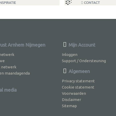
NSPIRATIE
CONTACT
st Arnhem Nijmegen
Mijn Account
 netwerk
Inloggen
 we
Support / Ondersteuning
k netwerk
Algemeen
jven maandagenda
Privacy statement
Cookie statement
al media
Voorwaarden
Disclaimer
Sitemap