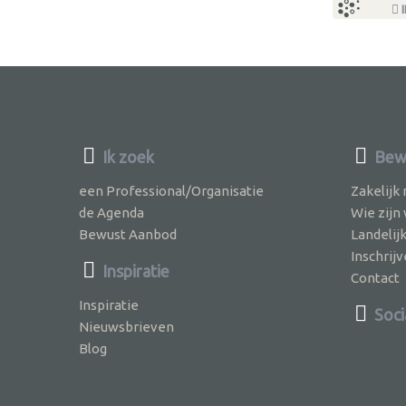
I
Ik zoek
Bewu
een Professional/Organisatie
Zakelijk
de Agenda
Wie zijn
Bewust Aanbod
Landelij
Inschri
Inspiratie
Contact
Inspiratie
Soci
Nieuwsbrieven
Blog