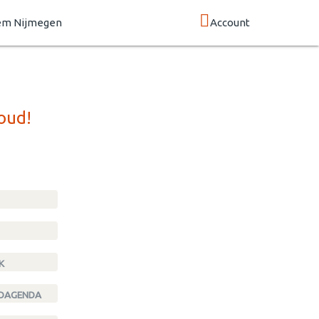
em Nijmegen
Account
oud!
K
NDAGENDA