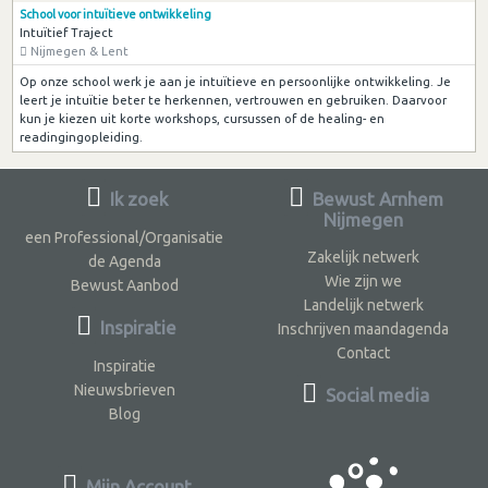
School voor intuïtieve ontwikkeling
Intuïtief Traject
Nijmegen & Lent
Op onze school werk je aan je intuïtieve en persoonlijke ontwikkeling. Je
leert je intuïtie beter te herkennen, vertrouwen en gebruiken. Daarvoor
kun je kiezen uit korte workshops, cursussen of de healing- en
readingingopleiding.
Ik zoek
Bewust Arnhem
Nijmegen
een Professional/Organisatie
Zakelijk netwerk
de Agenda
Wie zijn we
Bewust Aanbod
Landelijk netwerk
Inspiratie
Inschrijven maandagenda
Contact
Inspiratie
Nieuwsbrieven
Social media
Blog
Mijn Account