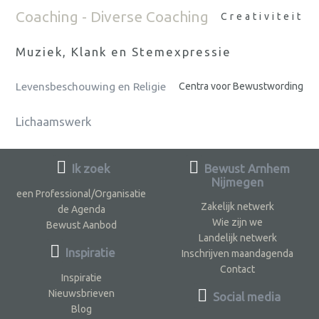
Coaching - Diverse Coaching
Creativiteit
Muziek, Klank en Stemexpressie
Levensbeschouwing en Religie
Centra voor Bewustwording
Lichaamswerk
Ik zoek
Bewust Arnhem
Nijmegen
een Professional/Organisatie
Zakelijk netwerk
de Agenda
Wie zijn we
Bewust Aanbod
Landelijk netwerk
Inspiratie
Inschrijven maandagenda
Contact
Inspiratie
Nieuwsbrieven
Social media
Blog