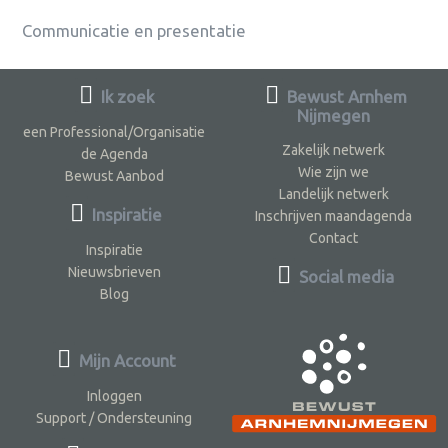
Communicatie en presentatie
Ik zoek
Bewust Arnhem
Nijmegen
een Professional/Organisatie
Zakelijk netwerk
de Agenda
Wie zijn we
Bewust Aanbod
Landelijk netwerk
Inspiratie
Inschrijven maandagenda
Contact
Inspiratie
Nieuwsbrieven
Social media
Blog
Mijn Account
Inloggen
Support / Ondersteuning