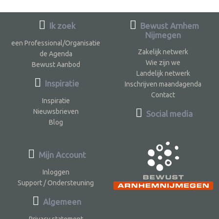
Ik zoek
Bewust Arnhem
Nijmegen
een Professional/Organisatie
Zakelijk netwerk
de Agenda
Wie zijn we
Bewust Aanbod
Landelijk netwerk
Inspiratie
Inschrijven maandagenda
Contact
Inspiratie
Nieuwsbrieven
Social media
Blog
Mijn Account
Inloggen
Support / Ondersteuning
Algemeen
Privacy statement