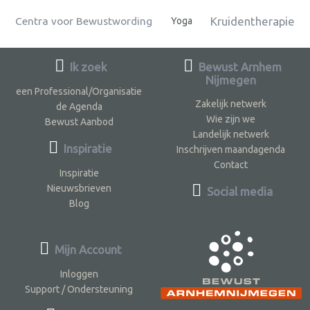
Kruidentherapie
Centra voor Bewustwording
Yoga
Ik zoek
Bewust Arnhem
Nijmegen
een Professional/Organisatie
Zakelijk netwerk
de Agenda
Wie zijn we
Bewust Aanbod
Landelijk netwerk
Inspiratie
Inschrijven maandagenda
Contact
Inspiratie
Nieuwsbrieven
Social media
Blog
Mijn Account
Inloggen
Support / Ondersteuning