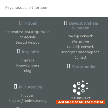
Psychosociale therapie
Ik zoek
Bewust Arnhem
Nijmegen
een Professional/Organisatie
Zakelijk netwerk
de Agenda
Wie zijn we
Bewust Aanbod
Landelijk netwerk
Inspiratie
Inschrijven maandagenda
Contact
Inspiratie
Nieuwsbrieven
Social media
Blog
Mijn Account
Inloggen
Support / Ondersteuning