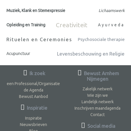
Muziek, Klank en Stemexpressie
Lichaamswerk
Creativiteit
Opleiding en Training
Ayurveda
Rituelen en Ceremonies
Psychosociale therapie
Levensbeschouwing en Religie
Acupunctuur
Ik zoek
Bewust Arnhem
Nijmegen
een Professional/Organisatie
Zakelijk netwerk
de Agenda
Wie zijn we
Bewust Aanbod
Landelijk netwerk
Inspiratie
Inschrijven maandagenda
Contact
Inspiratie
Nieuwsbrieven
Social media
Blog