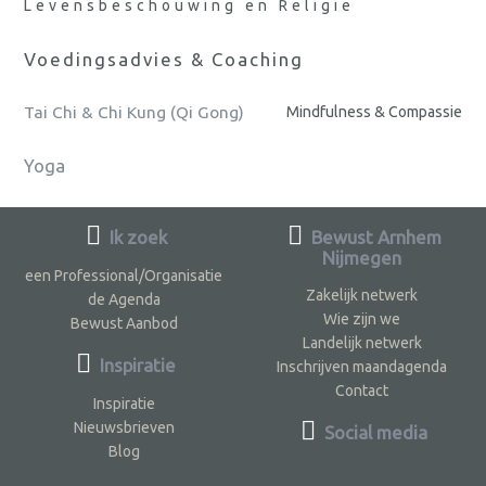
Levensbeschouwing en Religie
Voedingsadvies & Coaching
Tai Chi & Chi Kung (Qi Gong)
Mindfulness & Compassie
Yoga
Ik zoek
Bewust Arnhem
Nijmegen
een Professional/Organisatie
Zakelijk netwerk
de Agenda
Wie zijn we
Bewust Aanbod
Landelijk netwerk
Inspiratie
Inschrijven maandagenda
Contact
Inspiratie
Nieuwsbrieven
Social media
Blog