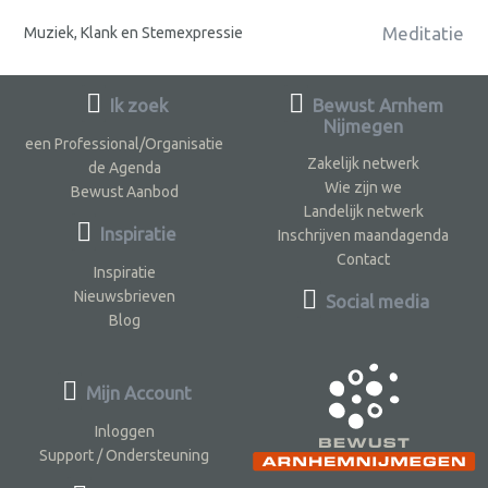
Meditatie
Muziek, Klank en Stemexpressie
Ik zoek
Bewust Arnhem
Nijmegen
een Professional/Organisatie
Zakelijk netwerk
de Agenda
Wie zijn we
Bewust Aanbod
Landelijk netwerk
Inspiratie
Inschrijven maandagenda
Contact
Inspiratie
Nieuwsbrieven
Social media
Blog
Mijn Account
Inloggen
Support / Ondersteuning