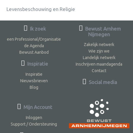
Levensbeschouwing en Religie
Ik zoek
Bewust Arnhem
Nijmegen
een Professional/Organisatie
Zakelijk netwerk
de Agenda
Wie zijn we
Bewust Aanbod
Landelijk netwerk
Inspiratie
Inschrijven maandagenda
Contact
Inspiratie
Nieuwsbrieven
Social media
Blog
Mijn Account
Inloggen
Support / Ondersteuning