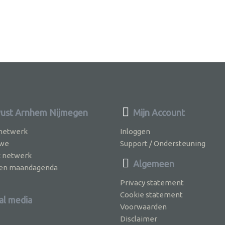
st Arnhem Nijmegen
Mijn Account
 netwerk
Inloggen
 we
Support / Ondersteuning
k netwerk
Algemeen
jven maandagenda
Privacy statement
Cookie statement
al media
Voorwaarden
Disclaimer