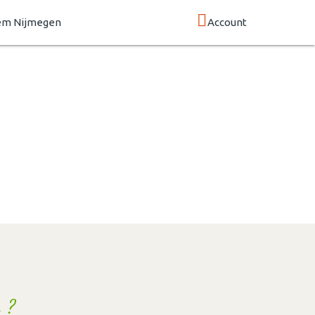
em Nijmegen
Account
 ?