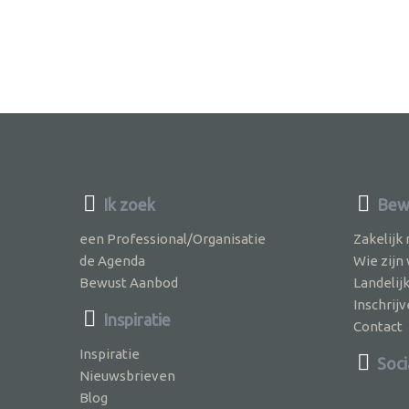
Ik zoek
Bewu
een Professional/Organisatie
Zakelijk
de Agenda
Wie zijn
Bewust Aanbod
Landelij
Inschri
Inspiratie
Contact
Inspiratie
Soci
Nieuwsbrieven
Blog