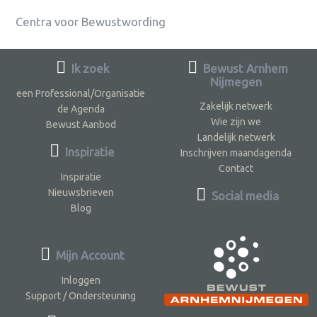
Centra voor Bewustwording
Ik zoek
Bewust Arnhem
Nijmegen
een Professional/Organisatie
Zakelijk netwerk
de Agenda
Wie zijn we
Bewust Aanbod
Landelijk netwerk
Inspiratie
Inschrijven maandagenda
Contact
Inspiratie
Nieuwsbrieven
Social media
Blog
Mijn Account
Inloggen
Support / Ondersteuning