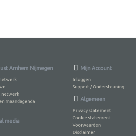
st Arnhem Nijmegen
Mijn Account
 netwerk
Inloggen
 we
Support / Ondersteuning
k netwerk
Algemeen
jven maandagenda
Privacy statement
Cookie statement
al media
Voorwaarden
Disclaimer