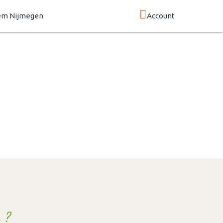
em Nijmegen
Account
 ?