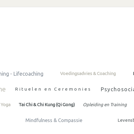
ing - Lifecoaching
Voedingsadvies & Coaching
me
Psychosoci
Rituelen en Ceremonies
Yoga
Tai Chi & Chi Kung (Qi Gong)
Opleiding en Training
Mindfulness & Compassie
Levensb