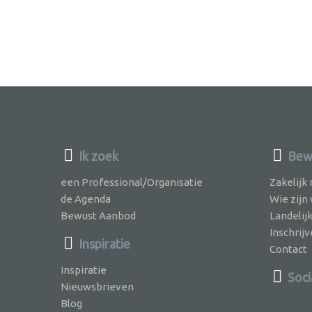
Ik zoek
Bewu
een Professional/Organisatie
Zakelijk
de Agenda
Wie zijn
Bewust Aanbod
Landelij
Inschri
Inspiratie
Contact
Inspiratie
Soci
Nieuwsbrieven
Blog