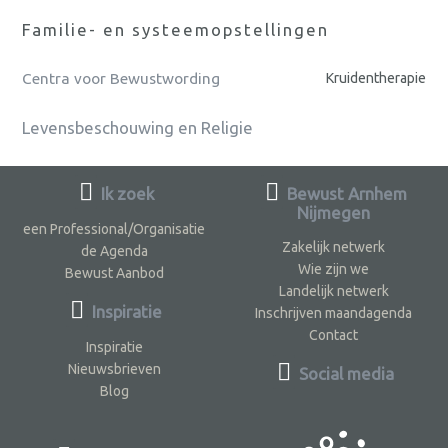
Familie- en systeemopstellingen
Centra voor Bewustwording
Kruidentherapie
Levensbeschouwing en Religie
Ik zoek
Bewust Arnhem
Nijmegen
een Professional/Organisatie
Zakelijk netwerk
de Agenda
Wie zijn we
Bewust Aanbod
Landelijk netwerk
Inspiratie
Inschrijven maandagenda
Contact
Inspiratie
Nieuwsbrieven
Social media
Blog