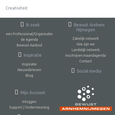
Creativiteit
Ik zoek
Bewust Arnhem
Nijmegen
een Professional/Organisatie
Zakelijk netwerk
de Agenda
Wie zijn we
Bewust Aanbod
Landelijk netwerk
Inspiratie
Inschrijven maandagenda
Contact
Inspiratie
Nieuwsbrieven
Social media
Blog
Mijn Account
Inloggen
Support / Ondersteuning