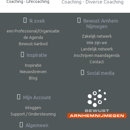
Coaching - Diverse Coaching
Coaching - Lifecoaching
Ik zoek
Bewust Arnhem
Nijmegen
een Professional/Organisatie
Zakelijk netwerk
de Agenda
Wie zijn we
Bewust Aanbod
Landelijk netwerk
Inspiratie
Inschrijven maandagenda
Contact
Inspiratie
Nieuwsbrieven
Social media
Blog
Mijn Account
Inloggen
Support / Ondersteuning
Algemeen