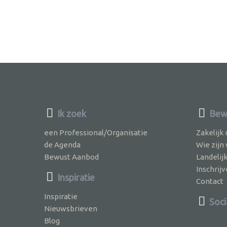
Ik zoek
Bewu
een Professional/Organisatie
Zakelijk
de Agenda
Wie zijn
Bewust Aanbod
Landelij
Inschri
Inspiratie
Contact
Inspiratie
Soci
Nieuwsbrieven
Blog