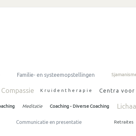
Familie- en systeemopstellingen
e
Sjamanism
& Compassie
Centra voo
Kruidentherapie
Licha
oaching
Meditatie
Coaching - Diverse Coaching
Communicatie en presentatie
Retraites