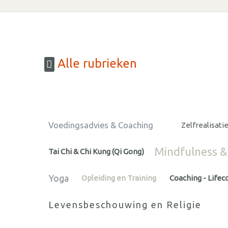
Alle rubrieken
Voedingsadvies & Coaching
Zelfrealisati
Mindfulness 
Tai Chi & Chi Kung (Qi Gong)
Yoga
Opleiding en Training
Coaching - Lifec
Levensbeschouwing en Religie