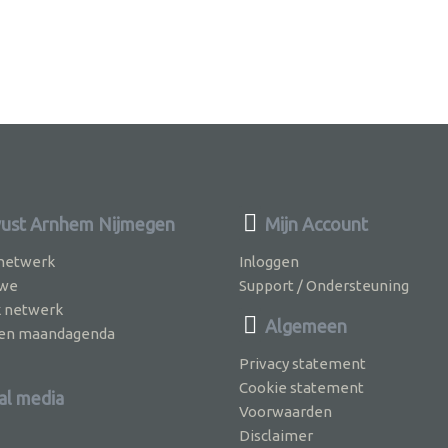
st Arnhem Nijmegen
Mijn Account
 netwerk
Inloggen
 we
Support / Ondersteuning
k netwerk
Algemeen
jven maandagenda
Privacy statement
Cookie statement
al media
Voorwaarden
Disclaimer