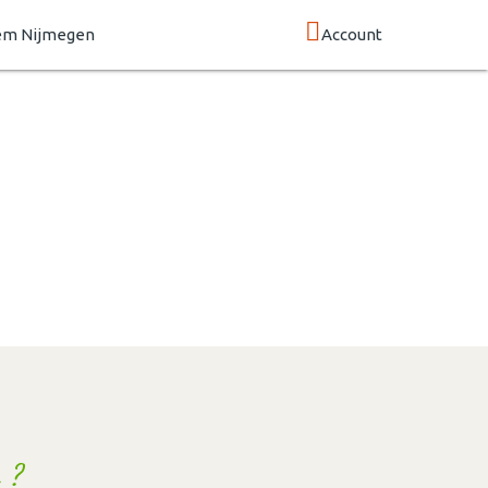
em Nijmegen
Account
 ?