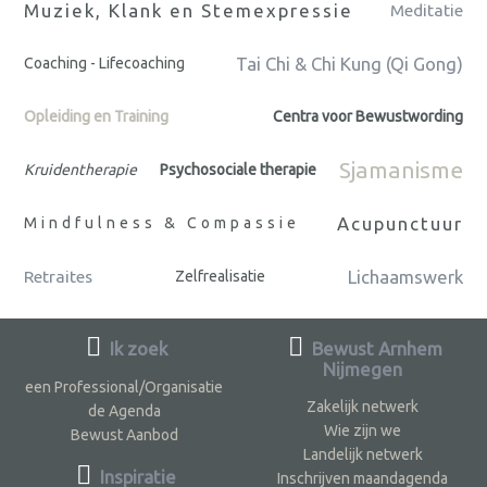
Muziek, Klank en Stemexpressie
Meditatie
Tai Chi & Chi Kung (Qi Gong)
Coaching - Lifecoaching
Opleiding en Training
Centra voor Bewustwording
Sjamanisme
Kruidentherapie
Psychosociale therapie
Acupunctuur
Mindfulness & Compassie
Lichaamswerk
Retraites
Zelfrealisatie
Ik zoek
Bewust Arnhem
Nijmegen
een Professional/Organisatie
Zakelijk netwerk
de Agenda
Wie zijn we
Bewust Aanbod
Landelijk netwerk
Inspiratie
Inschrijven maandagenda