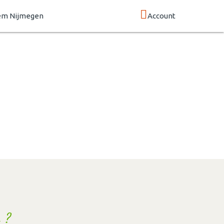
em Nijmegen
Account
 ?