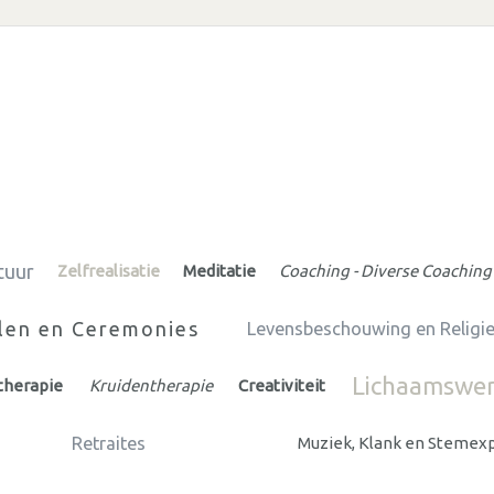
tuur
Zelfrealisatie
Meditatie
Coaching - Diverse Coaching
len en Ceremonies
Levensbeschouwing en Religi
Lichaamswe
therapie
Kruidentherapie
Creativiteit
Retraites
Muziek, Klank en Stemex