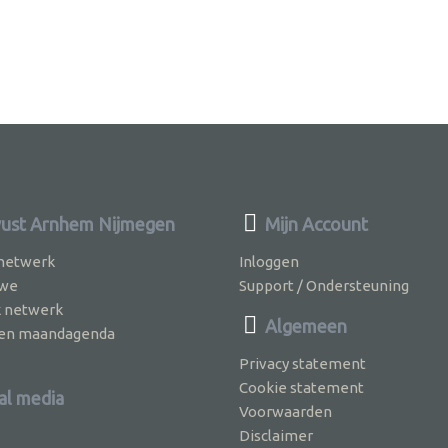
st Arnhem Nijmegen
Mijn Account
 netwerk
Inloggen
 we
Support / Ondersteuning
k netwerk
Algemeen
jven maandagenda
Privacy statement
Cookie statement
al media
Voorwaarden
Disclaimer