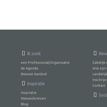
Ik zoek
Bewu
een Professional/Organisatie
Zakelijk
de Agenda
Wie zijn
Bewust Aanbod
Landelij
Inschri
Inspiratie
Contact
Inspiratie
Soci
Nieuwsbrieven
Blog