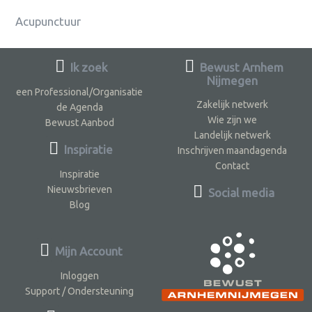
Acupunctuur
Ik zoek
Bewust Arnhem
Nijmegen
een Professional/Organisatie
Zakelijk netwerk
de Agenda
Wie zijn we
Bewust Aanbod
Landelijk netwerk
Inspiratie
Inschrijven maandagenda
Contact
Inspiratie
Nieuwsbrieven
Social media
Blog
Mijn Account
Inloggen
Support / Ondersteuning