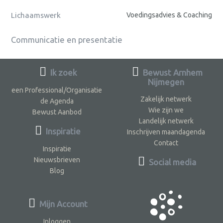
Lichaamswerk
Voedingsadvies & Coaching
Communicatie en presentatie
Ik zoek
Bewust Arnhem
Nijmegen
een Professional/Organisatie
Zakelijk netwerk
de Agenda
Wie zijn we
Bewust Aanbod
Landelijk netwerk
Inspiratie
Inschrijven maandagenda
Contact
Inspiratie
Nieuwsbrieven
Social media
Blog
Mijn Account
Inloggen